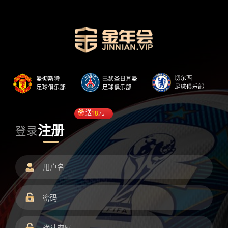
送
18
元
注册
登录